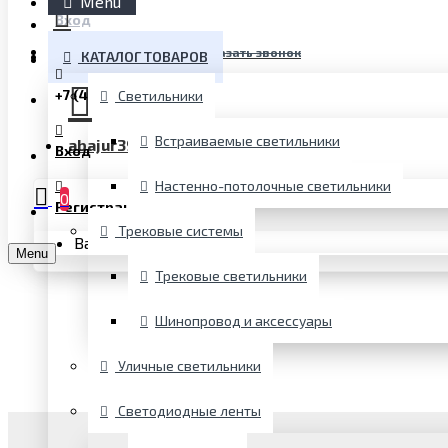
Menu
Вход
+7 (4012) 35-98-99
Заказать звонок
Регистрация
КАТАЛОГ ТОВАРОВ
+7 (4012) 35-98-99
Светильники
Встраиваемые светильники
abajur39@gmail.com
Написать письмо
Вход
Настенно-потолочные светильники
0
Регистрация
Трековые системы
Ваша корзина пуста!
Menu
Трековые светильники
Шинопровод и аксессуары
Уличные светильники
Светодиодные ленты