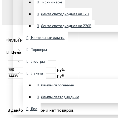
Гибкий неон
Лента светодиодная на 12В
Лента светодиодная на 220В
Настольные лампы
ФИЛЬТРЫ
Торшеры
Цена
Люстры
руб.
Лампы
руб.
Лампы галогенные
Лампы светодиодные
Бра
В данной категории нет товаров.